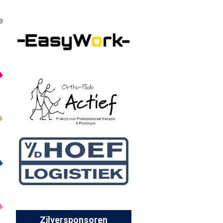
e
Zilversponsoren