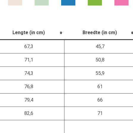
Lengte (in cm)
Breedte (in cm)
67,3
45,7
71,1
50,8
74,3
55,9
76,8
61
79,4
66
82,6
71