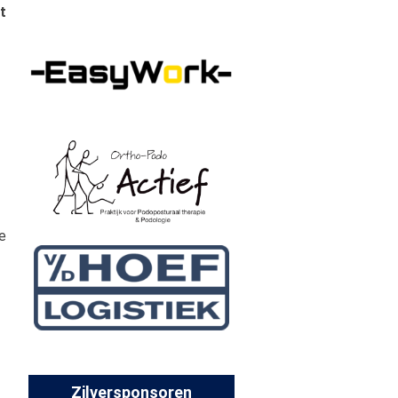
t
e
Zilversponsoren