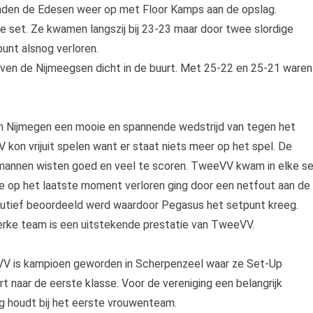
nden de Edesen weer op met Floor Kamps aan de opslag.
 set. Ze kwamen langszij bij 23-23 maar door twee slordige
punt alsnog verloren.
ven de Nijmeegsen dicht in de buurt. Met 25-22 en 25-21 waren
 Nijmegen een mooie en spannende wedstrijd van tegen het
on vrijuit spelen want er staat niets meer op het spel. De
e mannen wisten goed en veel te scoren. TweeVV kwam in elke s
die op het laatste moment verloren ging door een netfout aan de
outief beoordeeld werd waardoor Pegasus het setpunt kreeg.
erke team is een uitstekende prestatie van TweeVV.
 is kampioen geworden in Scherpenzeel waar ze Set-Up
 naar de eerste klasse. Voor de vereniging een belangrijk
g houdt bij het eerste vrouwenteam.