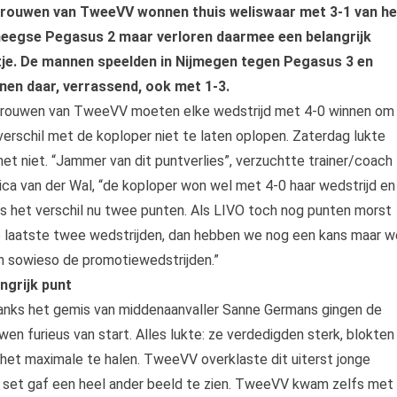
vrouwen van TweeVV wonnen thuis weliswaar met 3-1 van he
meegse Pegasus 2 maar verloren daarmee een belangrijk
je. De mannen speelden in Nijmegen tegen Pegasus 3 en
en daar, verrassend, ook met 1-3.
rouwen van TweeVV moeten elke wedstrijd met 4-0 winnen om
verschil met de koploper niet te laten oplopen. Zaterdag lukte
net niet. “Jammer van dit puntverlies”, verzuchtte trainer/coach
ca van der Wal, “de koploper won wel met 4-0 haar wedstrijd en
is het verschil nu twee punten. Als LIVO toch nog punten morst
e laatste twee wedstrijden, dan hebben we nog een kans maar w
n sowieso de promotiewedstrijden.”
ngrijk punt
nks het gemis van middenaanvaller Sanne Germans gingen de
wen furieus van start. Alles lukte: ze verdedigden sterk, blokten
l het maximale te halen. TweeVV overklaste dit uiterst jonge
 set gaf een heel ander beeld te zien. TweeVV kwam zelfs met