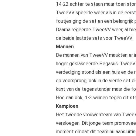
14-22 achter te staan maar toen sto
TweeVV speelde weer als in de eerste
foutjes ging de set en een belangrijk 
Daarna regeerde TweeVV weer, al ble
de beide laatste sets voor TweeVV.
Mannen
De mannen van TweeVV maakten er in
hoger geklasseerde Pegasus. TweeVV k
verdediging stond als een huis en d
op voorsprong, ook in de vierde set 
kant van de tegenstander maar die f
Hoe dan ook, 1-3 winnen tegen dit st
Kampioen
Het tweede vrouwenteam van TweeVV
versloegen. Dit jonge team promoveert
moment omdat dit team nu aansluitin