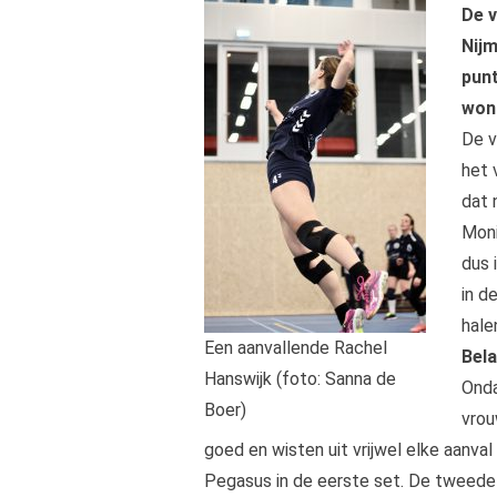
De 
Nij
punt
wonn
De v
het 
dat 
Moni
dus 
in d
hale
Een aanvallende Rachel
Bela
Hanswijk (foto: Sanna de
Onda
Boer)
vrou
goed en wisten uit vrijwel elke aanva
Pegasus in de eerste set. De tweede