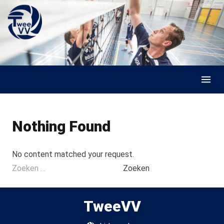
Skip to content
Nothing Found
No content matched your request.
Zoeken
naar:
TweeVV