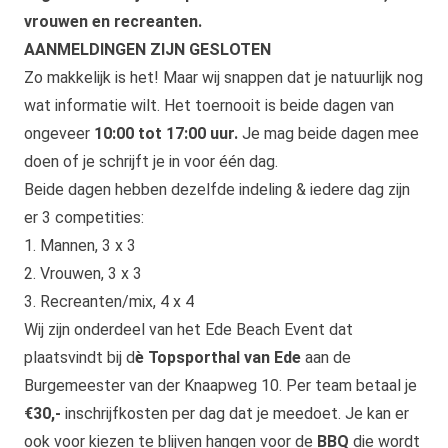
vrouwen en recreanten.
AANMELDINGEN ZIJN GESLOTEN
Zo makkelijk is het! Maar wij snappen dat je natuurlijk nog
wat informatie wilt. Het toernooit is beide dagen van
ongeveer
10:00 tot 17:00 uur.
Je mag beide dagen mee
doen of je schrijft je in voor één dag.
Beide dagen hebben dezelfde indeling & iedere dag zijn
er 3 competities:
1. Mannen, 3 x 3
2. Vrouwen, 3 x 3
3. Recreanten/mix, 4 x 4
Wij zijn onderdeel van het Ede Beach Event dat
plaatsvindt bij d
è Topsporthal van Ede
aan de
Burgemeester van der Knaapweg 10. Per team betaal je
€30,-
inschrijfkosten per dag dat je meedoet. Je kan er
ook voor kiezen te blijven hangen voor de
BBQ
die wordt