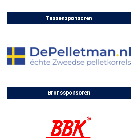
Tassensponsoren
Bronssponsoren