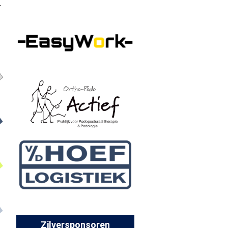
r
Zilversponsoren