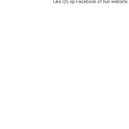
Like Q’s op
Facebook
of hun
website
.