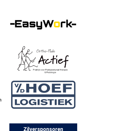
n
Zilversponsoren