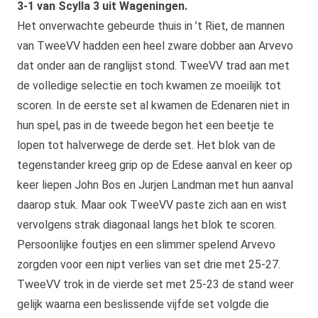
3-1 van Scylla 3 uit Wageningen.
Het onverwachte gebeurde thuis in ’t Riet, de mannen
van TweeVV hadden een heel zware dobber aan Arvevo
dat onder aan de ranglijst stond. TweeVV trad aan met
de volledige selectie en toch kwamen ze moeilijk tot
scoren. In de eerste set al kwamen de Edenaren niet in
hun spel, pas in de tweede begon het een beetje te
lopen tot halverwege de derde set. Het blok van de
tegenstander kreeg grip op de Edese aanval en keer op
keer liepen John Bos en Jurjen Landman met hun aanval
daarop stuk. Maar ook TweeVV paste zich aan en wist
vervolgens strak diagonaal langs het blok te scoren.
Persoonlijke foutjes en een slimmer spelend Arvevo
zorgden voor een nipt verlies van set drie met 25-27.
TweeVV trok in de vierde set met 25-23 de stand weer
gelijk waarna een beslissende vijfde set volgde die