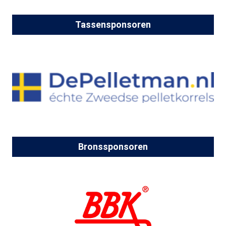
Tassensponsoren
Bronssponsoren