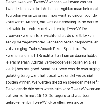
De vrouwen van TweeVV wonnen weliswaar van het
tweede team van het Arnhemse Agilitas maar helemaal
tevreden waren ze er niet mee want ze gingen voor de
volle winst. Althans, dat was de bedoeling. In de eerste
set wilde het echter niet vlotten bij TweeVV. De
vrouwen kwamen te afwachtend uit de startblokken
terwijl de tegenstander, vechtend tegen degradatie, er
vol voor ging. Trainer/coach Peter Spoelstra: “We
kwamen snel met 1-6 achter te staan en daarna hobbel
je erachteraan. Agilitas verdedigde veel ballen en alles
viel bij hen nét goed. Vanaf set twee was de overtuiging
gelukkig terug want het besef was er dat we zo niet
zouden winnen. We werden gretig en speelden met lef.”
De volgende drie sets waren ruim voor TweeVV waarvan
set vier zelfs met 25-10. De tegenstand was toen
gebroken en bij TweeVV lukte alles: een grote