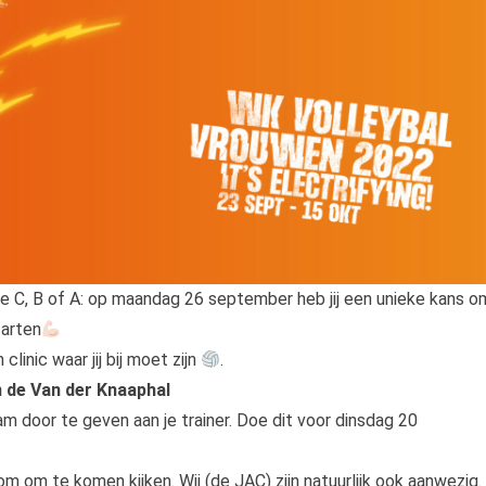
e C, B of A: op maandag 26 september heb jij een unieke kans o
tarten
inic waar jij bij moet zijn
.
 de Van der Knaaphal
am door te geven aan je trainer. Doe dit voor dinsdag 20
om om te komen kijken. Wij (de JAC) zijn natuurlijk ook aanwezig.