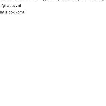
ac@tweevv.nl
at jij ook komt!