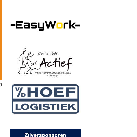
m
Zilversponsoren