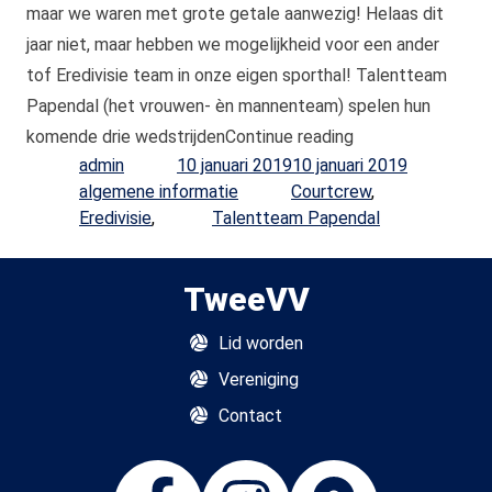
maar we waren met grote getale aanwezig! Helaas dit
jaar niet, maar hebben we mogelijkheid voor een ander
tof Eredivisie team in onze eigen sporthal! Talentteam
Papendal (het vrouwen- èn mannenteam) spelen hun
“Hulp bij Eredivisi
komende drie wedstrijden
Continue reading
Posted by
Posted in
admin
10 januari 2019
10 januari 2019
Tags:
algemene informatie
Courtcrew
,
Eredivisie
,
Talentteam Papendal
TweeVV
Lid worden
Vereniging
Contact