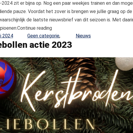
-2024 zit er bijna op. Nog een paar weekjes trainen en dan moge
iende pauze. Voordat het zover is brengen we jullie graag op de
aarschijnlijk de laatste nieuwsbrief van dit seizoen is. Met daari
“Het einde van het seizoen nadert”
pioenen:
Continue reading
Posted in
i 2024
Geen categorie
,
Nieuws
ebollen actie 2023