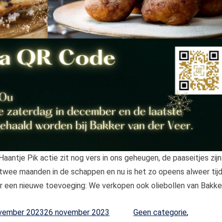
Haantje Pik actie zit nog vers in ons geheugen, de paaseitjes zijn
 twee maanden in de schappen en nu is het zo opeens alweer tij
ar een nieuwe toevoeging: We verkopen ook oliebollen van Bakke
roden en Oliebollen actie 2023”
Posted in
vember 2023
26 november 2023
Geen categorie
,